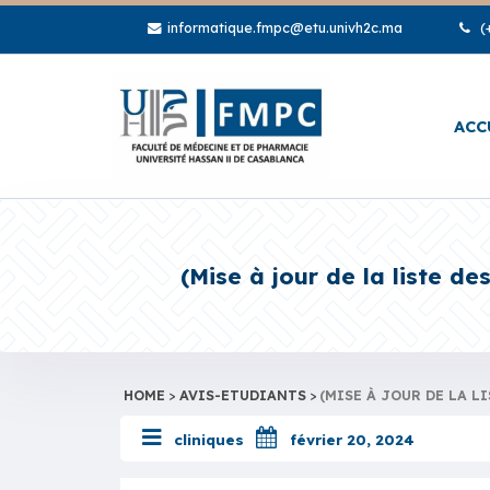
informatique.fmpc@etu.univh2c.ma
(+
ACC
(Mise à jour de la liste d
HOME
>
AVIS-ETUDIANTS
>
(MISE À JOUR DE LA L
cliniques
février 20, 2024