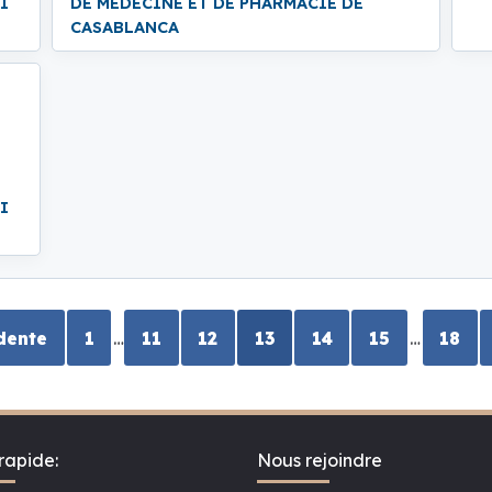
I
DE MEDECINE ET DE PHARMACIE DE
CASABLANCA
I
…
…
dente
1
11
12
13
14
15
18
rapide:
Nous rejoindre