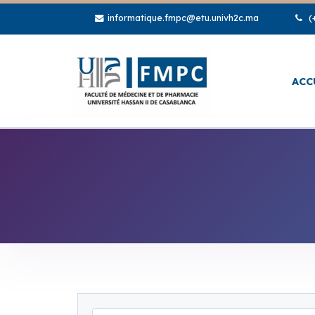
informatique.fmpc@etu.univh2c.ma
(+
ACC