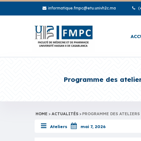
informatique.fmpc@etu.univh2c.ma
(+
ACC
Programme des atelier
HOME
>
ACTUALITÉS
>
PROGRAMME DES ATELIERS 
Ateliers
mai 7, 2026