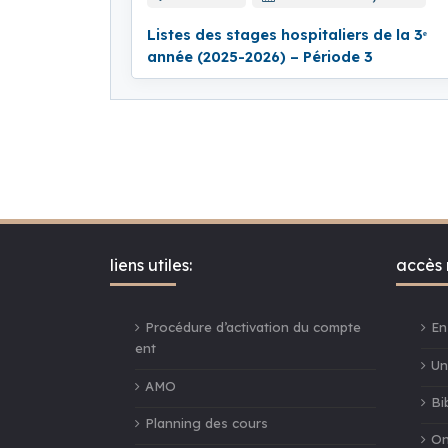
Listes des stages hospitaliers de la 3ᵉ
année (2025-2026) – Période 3
liens utiles:
accès 
Procédure d’activation du compte
En
ent
Un
AMO
Bi
Planning des cours
On