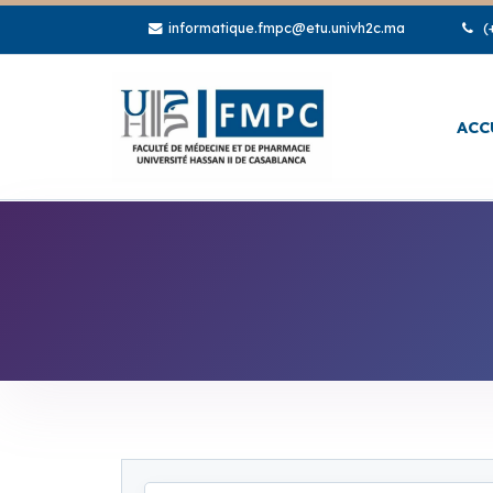
informatique.fmpc@etu.univh2c.ma
(+
ACC