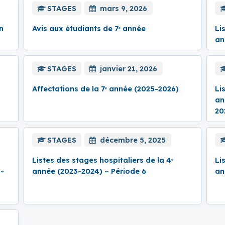
STAGES
mars 9, 2026
n
Avis aux étudiants de 7ᵉ année
Li
an
STAGES
janvier 21, 2026
Affectations de la 7ᵉ année (2025-2026)
Li
an
20
STAGES
décembre 5, 2025
Listes des stages hospitaliers de la 4ᵉ
Li
1-
année (2023-2024) – Période 6
an