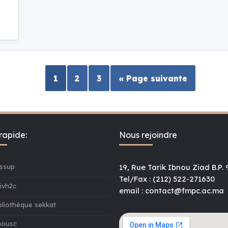
1
2
3
« Page suivante
rapide:
Nous rejoindre
ssup
19, Rue Tarik Ibnou Ziad B.P
Tel/Fax : (212) 522-271630
ivh2c
email : contact@fmpc.ac.ma
bliothèque sekkat
ousc