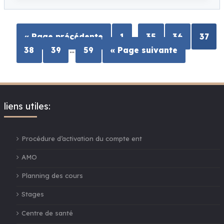
…
« Page précédente
1
35
36
37
…
38
39
59
« Page suivante
liens utiles:
Procédure d’activation du compte ent
AMO
Planning des cours
Stages
Centre de santé